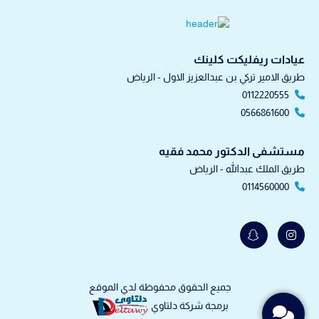
عيادات ريفليكت كلينك
طريق الامير تركي بن عبدالعزيز الاول - الرياض
0112220555
0566861600
مستشفى الدكتور محمد فقيه
طريق الملك عبدالله - الرياض
0114560000
S
I
n
n
a
s
p
t
c
a
h
g
a
r
جميع الحقوق محفوظة لدي الموقع
t
a
برمجة شركة دلتاوي
-
m