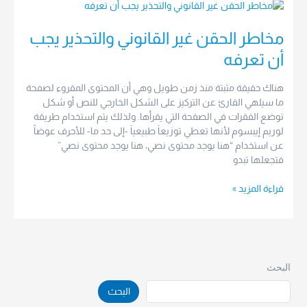
مخاطر
الحقن
غير
مخاطر الحقن غير القانوني والتحذير يجب
القانوني
أن تعرفه
والتحذير
يجب
هناك حقيقة مثبتة منذ زمن طويل وهي أن المحتوى المقروء لصفحة
أن
ما سيلهي القارئ عن التركيز على الشكل الخارجي للنص أو شكل
تعرفه
توضع الفقرات في الصفحة التي يقرأها. ولذلك يتم استخدام طريقة
لوريم إيبسوم لأنها تعطي توزيعاَ طبيعياَ -إلى حد ما- للأحرف عوضاً
عن استخدام “هنا يوجد محتوى نصي، هنا يوجد محتوى نصي”
فتجعلها تبدو
قراءة المزيد »
البحث
البحث