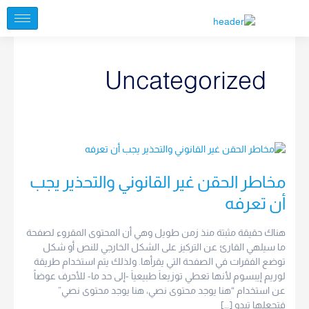
خطي
لى
لمحتوى
Uncategorized
مخاطر
الحقن
غير
مخاطر الحقن غير القانوني والتحذير يجب
القانوني
أن تعرفه
والتحذير
يجب
هناك حقيقة مثبتة منذ زمن طويل وهي أن المحتوى المقروء لصفحة
أن
ما سيلهي القارئ عن التركيز على الشكل الخارجي للنص أو شكل
تعرفه
توضع الفقرات في الصفحة التي يقرأها. ولذلك يتم استخدام طريقة
لوريم إيبسوم لأنها تعطي توزيعاَ طبيعياَ -إلى حد ما- للأحرف عوضاً
عن استخدام “هنا يوجد محتوى نصي، هنا يوجد محتوى نصي”
فتجعلها تبدو […]